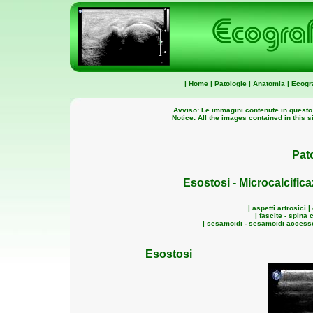
|
Home
|
Patologie
|
Anatomia
|
Ecogra
Avviso: Le immagini contenute in questo
Notice: All the images contained in this s
Pat
Esostosi - Microcalcifica
|
aspetti artrosici 
|
fascite - spina 
|
sesamoidi - sesamoidi accesso
Esostosi