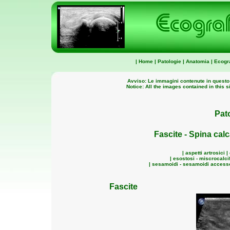
|
Home
|
Patologie
|
Anatomia
|
Ecogra
Avviso: Le immagini contenute in questo
Notice: All the images contained in this s
Pat
Fascite - Spina cal
|
aspetti artrosici 
|
esostosi - miscrocalcif
|
sesamoidi - sesamoidi accesso
Fascite