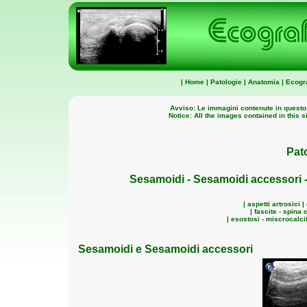
|
Home
|
Patologie
|
Anatomia
|
Ecogra
Avviso: Le immagini contenute in questo
Notice: All the images contained in this s
Pat
Sesamoidi - Sesamoidi accessori 
|
aspetti artrosici 
|
fascite - spina 
|
esostosi - miscrocalcif
Sesamoidi e Sesamoidi accessori